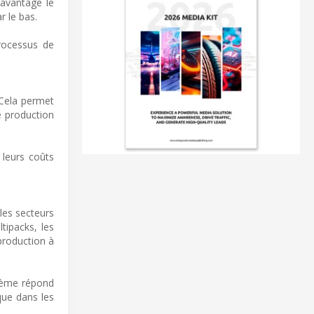
davantage le
r le bas.
processus de
 Cela permet
e production
 leurs coûts
les secteurs
tipacks, les
production à
stème répond
que dans les