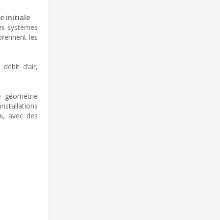
 initiale
des systèmes
prennent les
ébit d’air,
e géométrie
nstallations
%, avec des