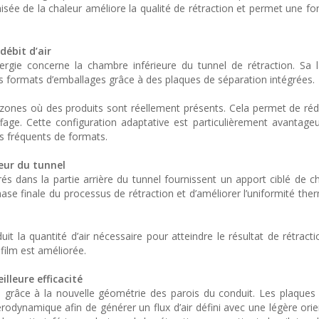
sée de la chaleur améliore la qualité de rétraction et permet une fo
débit d’air
rgie concerne la chambre inférieure du tunnel de rétraction. Sa 
ts formats d’emballages grâce à des plaques de séparation intégrées.
s zones où des produits sont réellement présents. Cela permet de rédu
ffage. Cette configuration adaptative est particulièrement avantage
 fréquents de formats.
ieur du tunnel
s dans la partie arrière du tunnel fournissent un apport ciblé de ch
se finale du processus de rétraction et d’améliorer l’uniformité ther
t la quantité d’air nécessaire pour atteindre le résultat de rétracti
film est améliorée.
lleure efficacité
nu grâce à la nouvelle géométrie des parois du conduit. Les plaques 
aérodynamique afin de générer un flux d’air défini avec une légère ori