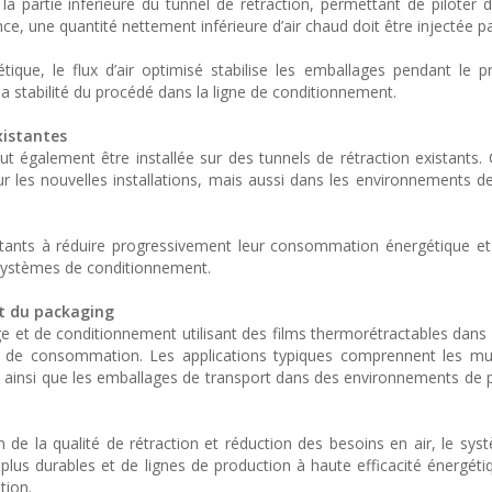
 la partie inférieure du tunnel de rétraction, permettant de piloter 
nce, une quantité nettement inférieure d’air chaud doit être injectée pa
que, le flux d’air optimisé stabilise les emballages pendant le 
 la stabilité du procédé dans la ligne de conditionnement.
existantes
t également être installée sur des tunnels de rétraction existants.
ur les nouvelles installations, mais aussi dans les environnements d
oitants à réduire progressivement leur consommation énergétique et
 systèmes de conditionnement.
et du packaging
e et de conditionnement utilisant des films thermorétractables dans 
s de consommation. Les applications typiques comprennent les mul
s, ainsi que les emballages de transport dans des environnements de 
de la qualité de rétraction et réduction des besoins en air, le sy
us durables et de lignes de production à haute efficacité énergéti
tion.