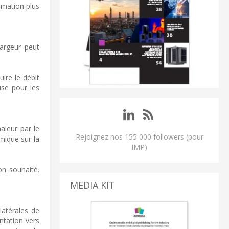
rmation plus
largeur peut
ire le débit
use pour les
aleur par le
Rejoignez nos 155 000 followers (pour
mique sur la
IMP)
on souhaité.
MEDIA KIT
latérales de
entation vers