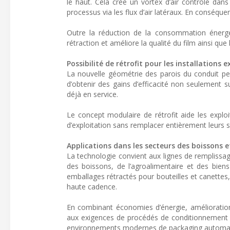
le haut. Cela crée un vortex d’air contrôlé dans
processus via les flux d’air latéraux. En conséque
Outre la réduction de la consommation énergéti
rétraction et améliore la qualité du film ainsi que
Possibilité de rétrofit pour les installations 
La nouvelle géométrie des parois du conduit peu
d’obtenir des gains d’efficacité non seulement s
déjà en service.
Le concept modulaire de rétrofit aide les expl
d’exploitation sans remplacer entièrement leurs
Applications dans les secteurs des boissons 
La technologie convient aux lignes de remplissag
des boissons, de l’agroalimentaire et des bien
emballages rétractés pour bouteilles et canette
haute cadence.
En combinant économies d’énergie, amélioration 
aux exigences de procédés de conditionnement pl
environnements modernes de packaging automa