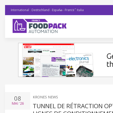
International
Deutschland
España
France
Italia
08
KRONES NEWS
MAI
'26
TUNNEL DE RÉTRACTION OPT