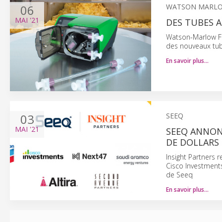
06
WATSON MARLO
MAI
'21
DES TUBES 
Watson-Marlow Fl
des nouveaux tub
En savoir plus…
03
SEEQ
MAI
'21
SEEQ ANNONC
DE DOLLARS
Insight Partners 
Cisco Investment
de Seeq
En savoir plus…