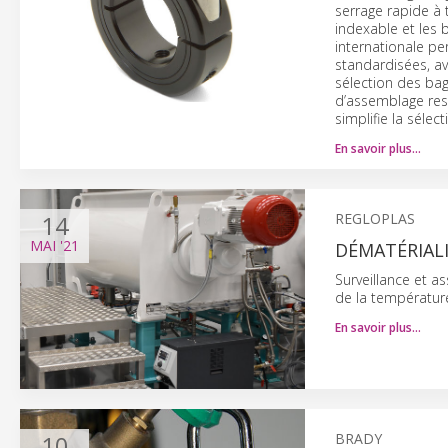
serrage rapide à
indexable et les 
internationale p
standardisées, av
sélection des bag
d’assemblage res
simplifie la séle
En savoir plus…
14
REGLOPLAS
MAI
'21
DÉMATÉRIAL
Surveillance et a
de la températur
En savoir plus…
10
BRADY