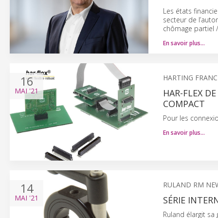
Les états financi
secteur de l’auto
chômage partiel 
En savoir plus…
16
HARTING FRANC
MAI
'21
HAR-FLEX D
COMPACT
Pour les connexio
En savoir plus…
14
RULAND RM NE
MAI
'21
SÉRIE INTER
Ruland élargit sa