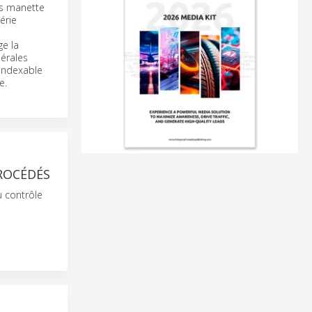
ns manette
érie
ge la
nérales
 indexable
e.
ROCÉDÉS
u contrôle