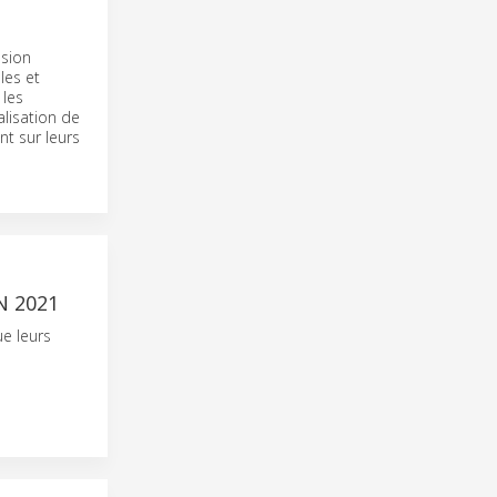
nsion
les et
 les
lisation de
t sur leurs
N 2021
ue leurs