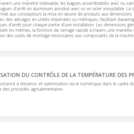
 travers une manette indexable, les bagues assemblables avec ou sa
bagues d’arrêt en aluminium anodisé avec vis en acier inoxydable. La s
ermet aux concepteurs la mise en œuvre de produits aux dimensions
ec des alésages en unités impériales ou métriques, facilitant davanta
ues d'arrêt pour chaque partie d'une installation. Les dimensions gé
tant les mêmes, la fonction de serrage rapide à travers une manette
ction des outils de montage nécessaires aux composants de la machin
ISATION DU CONTRÔLE DE LA TEMPÉRATURE DES P
ssistance à distance, et optimisation via le numérique dans le cadre d
e des procédés agroalimentaires