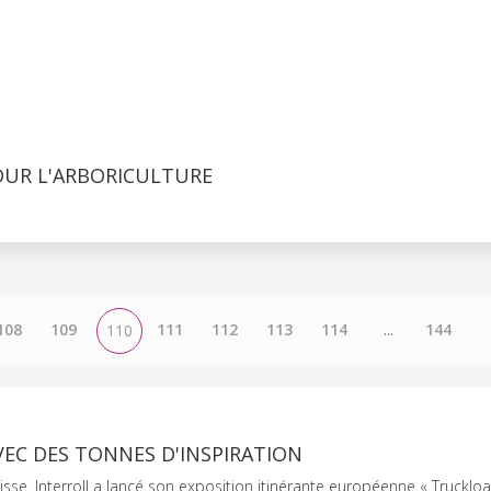
OUR L'ARBORICULTURE
108
109
111
112
113
114
...
144
110
EC DES TONNES D'INSPIRATION
isse. Interroll a lancé son exposition itinérante européenne « Trucklo