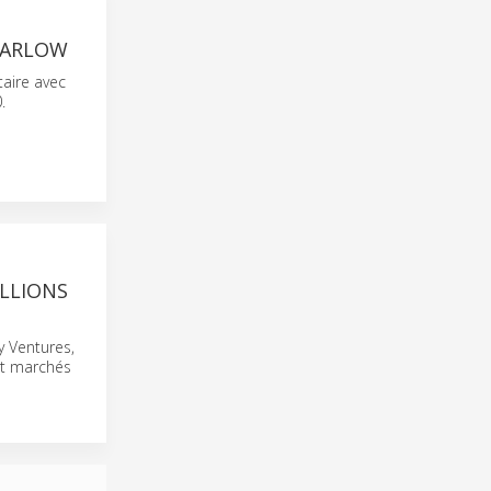
MARLOW
aire avec
.
ILLIONS
y Ventures,
et marchés