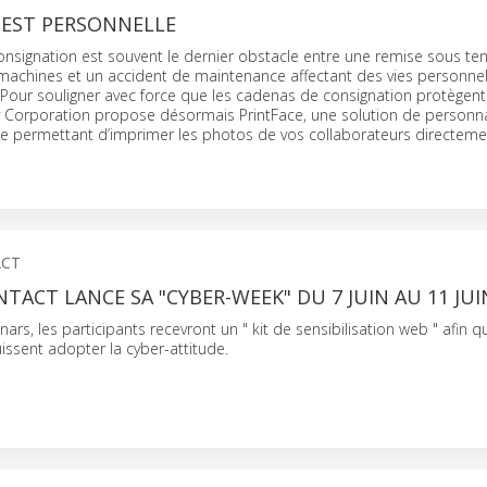
 EST PERSONNELLE
nsignation est souvent le dernier obstacle entre une remise sous te
achines et un accident de maintenance affectant des vies personnel
 Pour souligner avec force que les cadenas de consignation protègent
 Corporation propose désormais PrintFace, une solution de personna
 permettant d’imprimer les photos de vos collaborateurs directemen
ACT
TACT LANCE SA "CYBER-WEEK" DU 7 JUIN AU 11 JUI
nars, les participants recevront un " kit de sensibilisation web " afin q
issent adopter la cyber-attitude.