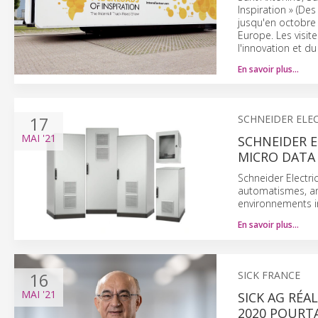
Inspiration » (De
jusqu'en octobre 
Europe. Les visit
l'innovation et du
En savoir plus…
17
SCHNEIDER ELE
MAI
'21
SCHNEIDER E
MICRO DATA 
Schneider Electri
automatismes, an
environnements in
En savoir plus…
16
SICK FRANCE
MAI
'21
SICK AG RÉA
2020 POURT