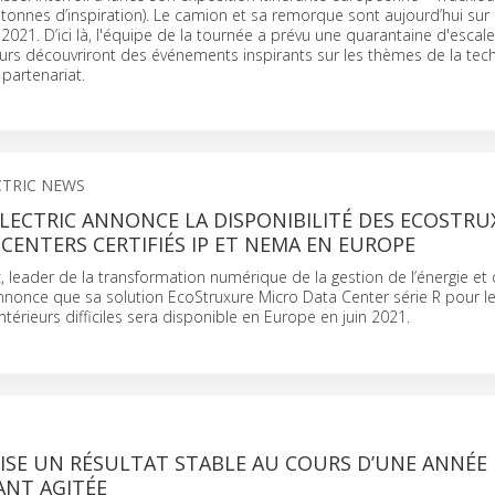
s tonnes d’inspiration). Le camion et sa remorque sont aujourd’hui sur 
2021. D’ici là, l'équipe de la tournée a prévu une quarantaine d'escal
eurs découvriront des événements inspirants sur les thèmes de la tec
 partenariat.
CTRIC NEWS
LECTRIC ANNONCE LA DISPONIBILITÉ DES ECOSTR
CENTERS CERTIFIÉS IP ET NEMA EN EUROPE
c, leader de la transformation numérique de la gestion de l’énergie et
nonce que sa solution EcoStruxure Micro Data Center série R pour l
térieurs difficiles sera disponible en Europe en juin 2021.
LISE UN RÉSULTAT STABLE AU COURS D’UNE ANNÉE 
ANT AGITÉE