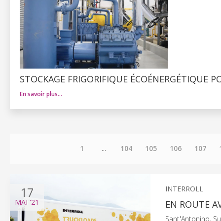
STOCKAGE FRIGORIFIQUE ÉCOÉNERGÉTIQUE P
En savoir plus…
1
...
104
105
106
107
17
INTERROLL
MAI
'21
EN ROUTE AV
Sant'Antonino, Su