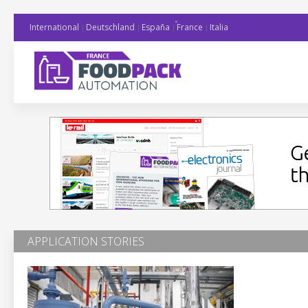
International
Deutschland
España
France
Italia
APPLICATION STORIES