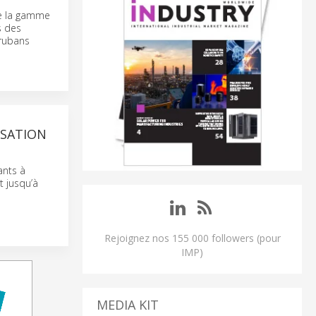
de la gamme
s des
 rubans
ISATION
ants à
t jusqu’à
Rejoignez nos 155 000 followers (pour
IMP)
MEDIA KIT