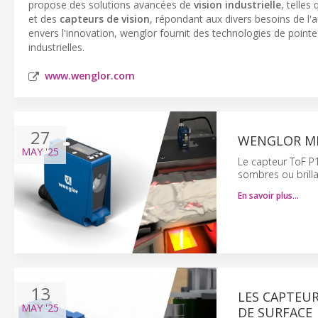
propose des solutions avancées de
vision industrielle
, telles
et des
capteurs de vision
, répondant aux divers besoins de l
envers l'innovation, wenglor fournit des technologies de pointe q
industrielles.
www.wenglor.com
27
WENGLOR MIS
MAY
'25
Le capteur ToF P1
sombres ou brilla
En savoir plus…
13
LES CAPTEUR
MAY
'25
DE SURFACE