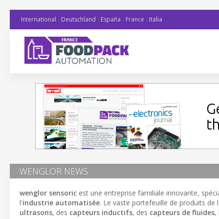
International
Deutschland
España
France
Italia
WENGLOR NEWS
wenglor sensoric
est une entreprise familiale innovante, spé
l'
industrie automatisée
. Le vaste portefeuille de produits d
ultrasons
, des
capteurs inductifs
, des
capteurs de fluides
,