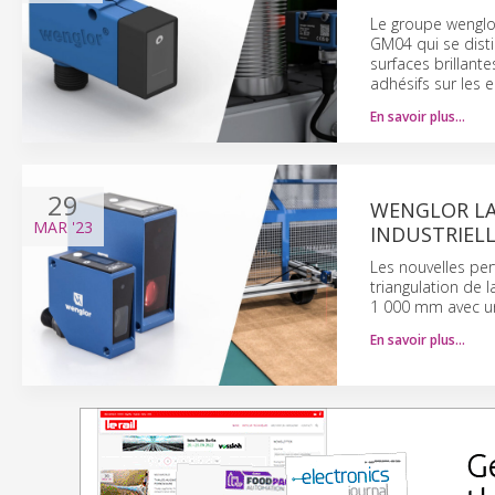
Le groupe wenglo
GM04 qui se dist
surfaces brillant
adhésifs sur les 
En savoir plus…
29
WENGLOR LA
MAR
'23
INDUSTRIEL
Les nouvelles pe
triangulation de 
1 000 mm avec un
En savoir plus…