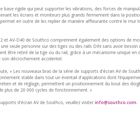
 base rigide qui peut supporter les vibrations, des forces de manipul
tenant les écrans et moniteurs plus grands fermement dans la positi
e permet en outre de les replier de manière affleurante contre le mur lo
-D32 et AV-D40 de Southco comprennent également des options de mo
r une seule personne sur des tiges ou des rails DIN sans avoir besoin d
ent être retiré de la tige ou du rail, grâce à un mécanisme unique en
e son décrochement accidentel.
ute, « Les nouveaux bras de la série de supports d'écran AV de Sout
onnement stable dans tout un éventail d'applications dont l’équipeme
entretien et de réglage, permettent un positionnement du bout des doig
é de plus de 20 000 cycles de fonctionnement. »
pports d'écran AV de Southco, veuillez visiter
info@southco.com
.