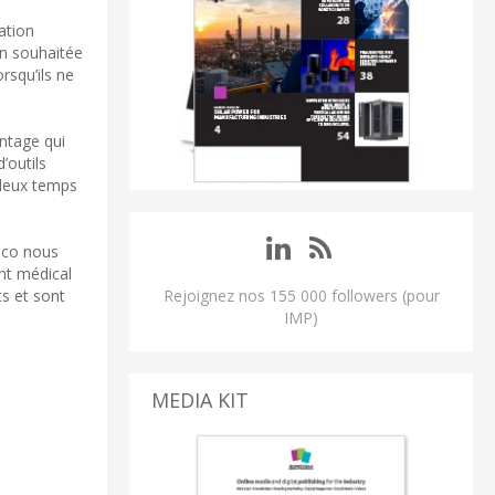
ation
on souhaitée
rsqu’ils ne
ntage qui
’outils
 deux temps
hco nous
nt médical
ts et sont
Rejoignez nos 155 000 followers (pour
IMP)
MEDIA KIT