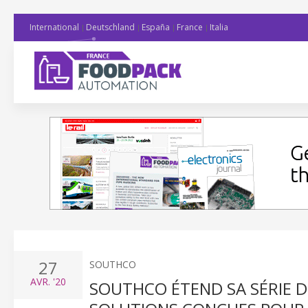
International
Deutschland
España
France
Italia
27
SOUTHCO
AVR.
'20
SOUTHCO ÉTEND SA SÉRIE D