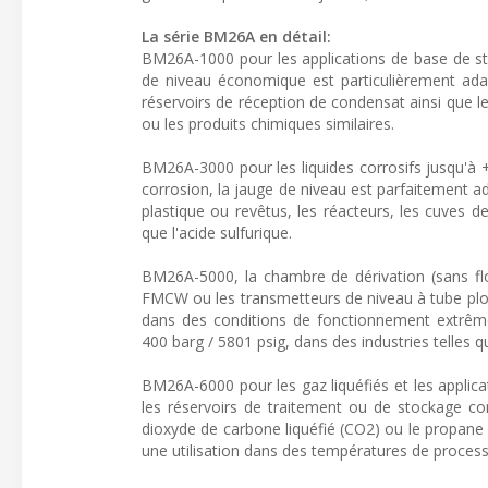
La série BM26A en détail:
BM26A-1000 pour les applications de base de sto
de niveau économique est particulièrement adap
réservoirs de réception de condensat ainsi que les
ou les produits chimiques similaires.
BM26A-3000 pour les liquides corrosifs jusqu'à 
corrosion, la jauge de niveau est parfaitement a
plastique ou revêtus, les réacteurs, les cuves d
que l'acide sulfurique.
BM26A-5000, la chambre de dérivation (sans flo
FMCW ou les transmetteurs de niveau à tube plon
dans des conditions de fonctionnement extrêmes
400 barg / 5801 psig, dans des industries telles qu
BM26A-6000 pour les gaz liquéfiés et les applic
les réservoirs de traitement ou de stockage c
dioxyde de carbone liquéfié (CO2) ou le propane 
une utilisation dans des températures de process 