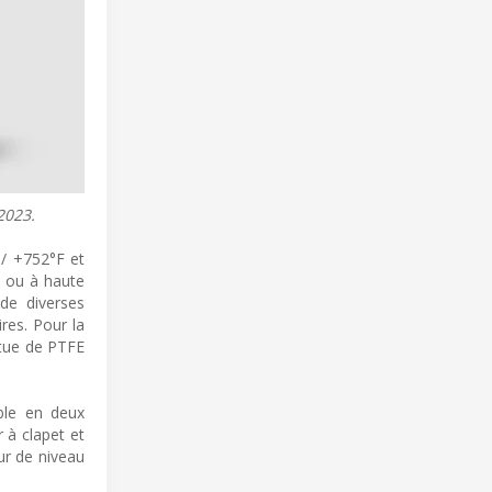
2023.
 / +752°F et
e ou à haute
de diverses
ires. Pour la
êtue de PTFE
ble en deux
 à clapet et
ur de niveau