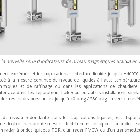
la nouvelle série d'indicateurs de niveau magnétiques BM26A en 
nt extrêmes et les applications d'interface liquide jusqu'à +400°C
dapté à la mesure continue du niveau de liquides à haute températur
himiques et de raffinage ou dans les applications de chaudière 
nterface dans les séparateurs huile/eau ou autres installations simila
 des réservoirs pressurisés jusqu'à 40 barg / 580 psig, la version rev
e niveau redondante dans les applications liquides, est disponi
ne double chambre de mesure dont l'une est équipée d'un indicateur
d'un radar à ondes guidées TDR, d'un radar FMCW ou d'un transmette