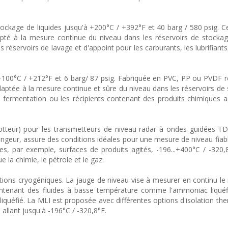
ckage de liquides jusqu'à +200°C / +392°F et 40 barg / 580 psig. Ce
té à la mesure continue du niveau dans les réservoirs de stockag
 réservoirs de lavage et d'appoint pour les carburants, les lubrifiants,
+100°C / +212°F et 6 barg/ 87 psig. Fabriquée en PVC, PP ou PVDF ré
daptée à la mesure continue et sûre du niveau dans les réservoirs de
e fermentation ou les récipients contenant des produits chimiques ag
tteur) pour les transmetteurs de niveau radar à ondes guidées TD
geur, assure des conditions idéales pour une mesure de niveau fiabl
, par exemple, surfaces de produits agités, -196...+400°C / -320,8
e la chimie, le pétrole et le gaz.
ations cryogéniques. La jauge de niveau vise à mesurer en continu le
ontenant des fluides à basse température comme l'ammoniac liquéf
liquéfié. La MLI est proposée avec différentes options d'isolation th
allant jusqu'à -196°C / -320,8°F.