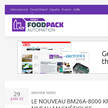
International
Deutschland
España
France
Italia
29
KROHNE NEWS
JUIN
'23
LE NOUVEAU BM26A-8000 KR