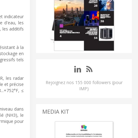
t indicateur
e d'eau, les
 les additifs
sistant à la
 stockage en
ressifs tels
R, les radar
Rejoignez nos 155 000 followers (pour
e et précise
IMP)
...+752°F, ≤
 niveau dans
MEDIA KIT
ié (NH3), le
ermique pour