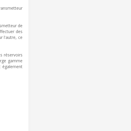
ransmetteur
nsmetteur de
ffectuer des
 l'autre, ce
s réservoirs
 large gamme
ut également