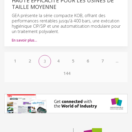
HAUTE EFFICACITÉ POUR LES USINES DE
TAILLE MOYENNE
GEA présente la série compacte KOB, offrant des
performances rentables jusqu'à 400 bars, une exécution
hygiénique CIP/SIP et une automatisation modulaire pour
un traitement polyvalent.
En savoir plus…
1
2
4
5
6
7
...
3
144