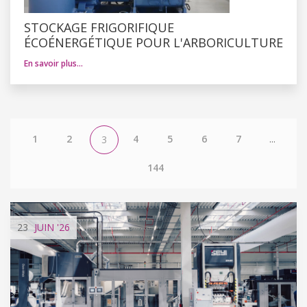
STOCKAGE FRIGORIFIQUE
ÉCOÉNERGÉTIQUE POUR L'ARBORICULTURE
En savoir plus…
1
2
4
5
6
7
...
3
144
23
JUIN
'26