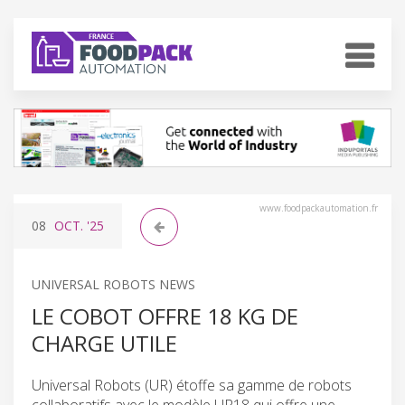
www.foodpackautomation.fr
08
OCT.
'25
UNIVERSAL ROBOTS NEWS
LE COBOT OFFRE 18 KG DE
CHARGE UTILE
Universal Robots (UR) étoffe sa gamme de robots
collaboratifs avec le modèle UR18 qui offre une